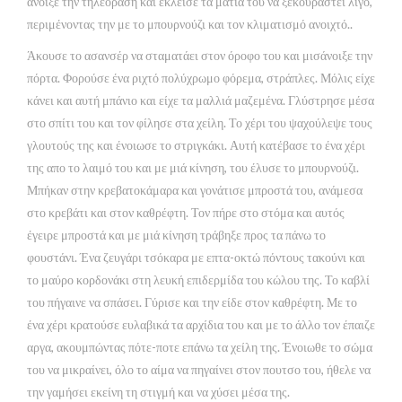
άνοιξε την τηλεόραση και έκλεισε τα μάτια του να ξεκουραστεί λίγο,
περιμένοντας την με το μπουρνούζι και τον κλιματισμό ανοιχτό..
Άκουσε το ασανσέρ να σταματάει στον όροφο του και μισάνοιξε την
πόρτα. Φορούσε ένα ριχτό πολύχρωμο φόρεμα, στράπλες. Μόλις είχε
κάνει και αυτή μπάνιο και είχε τα μαλλιά μαζεμένα. Γλύστρησε μέσα
στο σπίτι του και τον φίλησε στα χείλη. Το χέρι του ψαχούλεψε τους
γλουτούς της και ένοιωσε το στριγκάκι. Αυτή κατέβασε το ένα χέρι
της απο το λαιμό του και με μιά κίνηση, του έλυσε το μπουρνούζι.
Μπήκαν στην κρεβατοκάμαρα και γονάτισε μπροστά του, ανάμεσα
στο κρεβάτι και στον καθρέφτη. Τον πήρε στο στόμα και αυτός
έγειρε μπροστά και με μιά κίνηση τράβηξε προς τα πάνω το
φουστάνι. Ένα ζευγάρι τσόκαρα με επτα-οκτώ πόντους τακούνι και
το μαύρο κορδονάκι στη λευκή επιδερμίδα του κώλου της. Το καβλί
του πήγαινε να σπάσει. Γύρισε και την είδε στον καθρέφτη. Με το
ένα χέρι κρατούσε ευλαβικά τα αρχίδια του και με το άλλο τον έπαιζε
αργα, ακουμπώντας πότε-ποτε επάνω τα χείλη της. Ένοιωθε το σώμα
του να μικραίνει, όλο το αίμα να πηγαίνει στον πουτσο του, ήθελε να
την γαμήσει εκείνη τη στιγμή και να χύσει μέσα της.