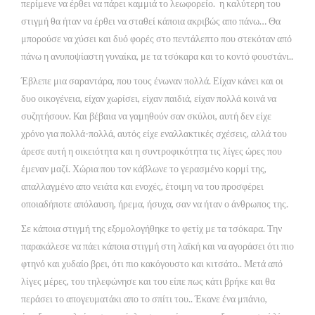
περίμενε να έρθει να πάρει καμμιά το λεωφορείο. η καλύτερη του
στιγμή θα ήταν να έρθει να σταθεί κάποια ακριβώς απο πάνω… Θα
μπορούσε να χύσει και δυό φορές στο πεντάλεπτο που στεκόταν από
πάνω η ανυποψίαστη γυναίκα, με τα τσόκαρα και το κοντό φουστάνι..
Έβλεπε μια σαραντάρα, που τους ένωναν πολλά. Είχαν κάνει και οι
δυο οικογένεια, είχαν χωρίσει, είχαν παιδιά, είχαν πολλά κοινά να
συζητήσουν. Και βέβαια να γαμηθούν σαν σκύλοι, αυτή δεν είχε
χρόνο για πολλά-πολλά, αυτός είχε εναλλακτικές σχέσεις, αλλά του
άρεσε αυτή η οικειότητα και η συντροφικότητα τις λίγες ώρες που
έμεναν μαζί. Χώρια που τον κάβλωνε το γερασμένο κορμί της,
απαλλαγμένο απο νειάτα και ενοχές, έτοιμη να του προσφέρει
οποιαδήποτε απόλαυση, ήρεμα, ήσυχα, σαν να ήταν ο άνθρωπος της.
Σε κάποια στιγμή της εξομολογήθηκε το φετίχ με τα τσόκαρα. Την
παρακάλεσε να πάει κάποια στιγμή στη λαϊκή και να αγοράσει ότι πιο
φτηνό και χυδαίο βρει, ότι πιο κακόγουστο και κιτσάτο.. Μετά από
λίγες μέρες, του τηλεφώνησε και του είπε πως κάτι βρήκε και θα
περάσει το απογευματάκι απο το σπίτι του.. Έκανε ένα μπάνιο,