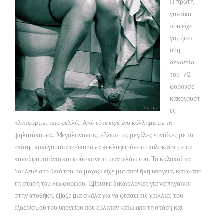
Η πρώτη
γυναίκα
που είχε
γαμήσει
στη
δεκαετία
του ’70,
φορούσε
κακόγουστ
ες
πλατφόρμες απο φελλό.. Από τότε είχε ένα κόλλημα με τα
ψηλοτάκουνα.. Μεγαλώνοντας, έβλεπε τις μεγάλες γυναίκες με τα
επίσης κακόγουστα τσόκαρα να κυκλοφοράνε το καλοκαίρι με τα
κοντά φουστάνια και φούσκωνε το παντελόνι του. Τα καλοκαίρια
δούλευε στο θειό του, το μαγαζί είχε μια αποθήκη υπόγεια, κάτω απο
τη στάση του λεωφορείου. Έβρισκε δικαιολογίες για να πηγαίνει
στην αποθήκη, έβαζε μια σκάλα για να φτάσει τις γρίλλιες του
εξαερισμού του υπογείου που έβλεπαν κάτω απο τη στάση και