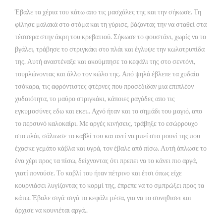
Έβαλε τα χέρια του κάτω απο τις μασχάλες της και την σήκωσε. Τη
φίλησε μαλακά στο στόμα και τη γύρισε, βάζοντας την να σταθεί στα
τέσσερα στην άκρη του κρεβατιού. Σήκωσε το φουστάνι, χωρίς να το
βγάλει, τράβησε το στριγκάκι στο πλάι και έγλυψε την κωλοτρυπίδα
της. Αυτή αναστέναξε και ακούμπησε το κεφάλι της στο σεντόνι,
τουρλώνοντας και άλλο τον κώλο της. Από ψηλά έβλεπε τα χυδαία
τσόκαρα, τις αφρόντιστες φτέρνες που προσέδιδαν μια επιπλέον
χυδαιότητα, το μαύρο στριγκάκι, κάποιες ραγάδες απο τις
εγκυμοσύνες εδω και εκει.. Αχνό ήταν και το σημάδι του μαγιό, απο
το περσυνό καλοκαίρι. Με αργές κινήσεις, τράβηξε το εσώρρουχο
στο πλάι, σάλιωσε το καβλί του και αντί να μπεί στο μουνί της που
έχασκε γεμάτο κάβλα και υγρά, τον έβαλε από πίσω. Αυτή άπλωσε το
ένα χέρι προς τα πίσω, δείχνοντας ότι πρεπει να το κάνει πιο αργά,
γιατί πονούσε. Το καβλί του ήταν πέτρινο και έτσι όπως είχε
κουρνιάσει λυγίζοντας το κορμί της, έπρεπε να το σμπρώξει προς τα
κάτω. Έβαλε σιγά-σιγά το κεφάλι μέσα, για να το συνηθισει και
άρχισε να κουνιέται αργά..