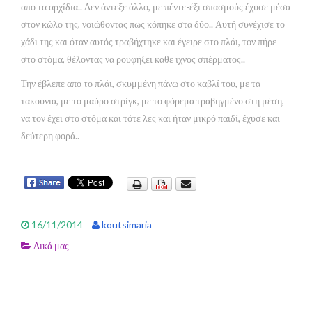
απο τα αρχίδια.. Δεν άντεξε άλλο, με πέντε-έξι σπασμούς έχυσε μέσα
στον κώλο της, νοιώθοντας πως κόπηκε στα δύο.. Αυτή συνέχισε το
χάδι της και όταν αυτός τραβήχτηκε και έγειρε στο πλάι, τον πήρε
στο στόμα, θέλοντας να ρουφήξει κάθε ιχνος σπέρματος..
Την έβλεπε απο το πλάι, σκυμμένη πάνω στο καβλί του, με τα
τακούνια, με το μαύρο στρίγκ, με το φόρεμα τραβηγμένο στη μέση,
να τον έχει στο στόμα και τότε λες και ήταν μικρό παιδί, έχυσε και
δεύτερη φορά..
16/11/2014
koutsimaria
Δικά μας