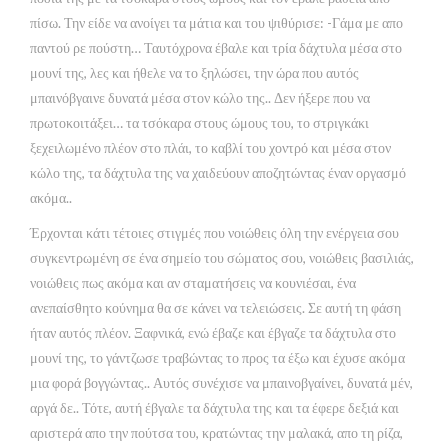
πίσω. Την είδε να ανοίγει τα μάτια και του ψιθύρισε: -Γάμα με απο
παντού ρε πούστη… Ταυτόχρονα έβαλε και τρία δάχτυλα μέσα στο
μουνί της, λες και ήθελε να το ξηλώσει, την ώρα που αυτός
μπαινόβγαινε δυνατά μέσα στον κώλο της.. Δεν ήξερε που να
πρωτοκοιτάξει… τα τσόκαρα στους ώμους του, το στριγκάκι
ξεχειλωμένο πλέον στο πλάι, το καβλί του χοντρό και μέσα στον
κώλο της, τα δάχτυλα της να χαιδεύουν αποζητώντας έναν οργασμό
ακόμα..
Έρχονται κάτι τέτοιες στιγμές που νοιώθεις όλη την ενέργεια σου
συγκεντρωμένη σε ένα σημείο του σώματος σου, νοιώθεις βασιλιάς,
νοιώθεις πως ακόμα και αν σταματήσεις να κουνιέσαι, ένα
ανεπαίσθητο κούνημα θα σε κάνει να τελειώσεις. Σε αυτή τη φάση
ήταν αυτός πλέον. Ξαφνικά, ενώ έβαζε και έβγαζε τα δάχτυλα στο
μουνί της, το γάντζωσε τραβώντας το προς τα έξω και έχυσε ακόμα
μια φορά βογγώντας.. Αυτός συνέχισε να μπαινοβγαίνει, δυνατά μέν,
αργά δε.. Τότε, αυτή έβγαλε τα δάχτυλα της και τα έφερε δεξιά και
αριστερά απο την πούτσα του, κρατώντας την μαλακά, απο τη ρίζα,