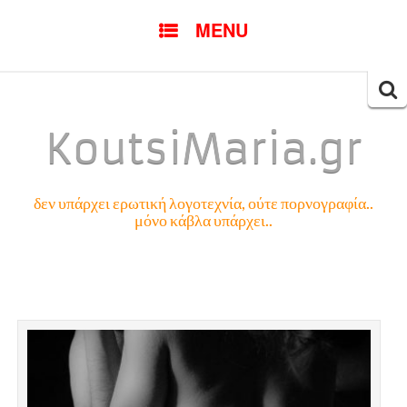
SKIP
MENU
TO
CONTENT
Searc
for:
KoutsiMaria.gr
δεν υπάρχει ερωτική λογοτεχνία, ούτε πορνογραφία..
μόνο κάβλα υπάρχει..