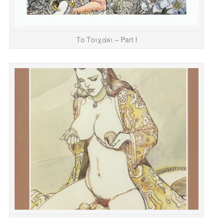
Το Τοιχάκι – Part I
“Θ