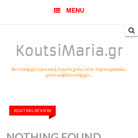
SKIP
MENU
TO
CONTENT
Searc
for:
KoutsiMaria.gr
δεν υπάρχει ερωτική λογοτεχνία, ούτε πορνογραφία..
μόνο κάβλα υπάρχει..
XDATING REVIEW
NOTHING FOUND