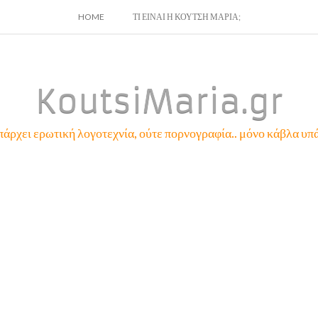
SKIP
HOME
ΤΙ ΕΙΝΑΙ Η ΚΟΥΤΣΗ ΜΑΡΙΑ;
TO
CONTENT
KoutsiMaria.gr
πάρχει ερωτική λογοτεχνία, ούτε πορνογραφία.. μόνο κάβλα υπά