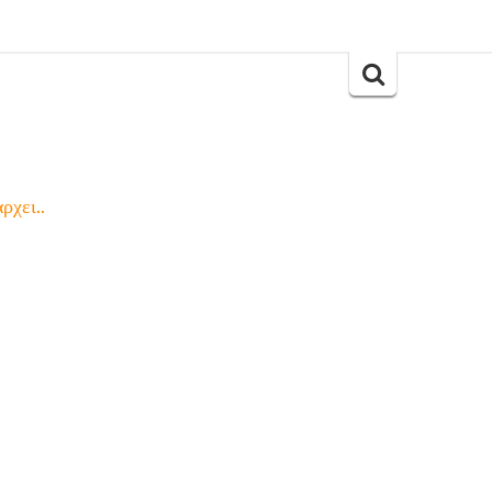
Search
for:
ρχει..