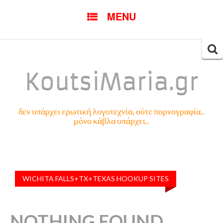
SKIP
MENU
TO
CONTENT
Searc
for:
KoutsiMaria.gr
δεν υπάρχει ερωτική λογοτεχνία, ούτε πορνογραφία..
μόνο κάβλα υπάρχει..
WICHITA FALLS+TX+TEXAS HOOKUP SITES
NOTHING FOUND