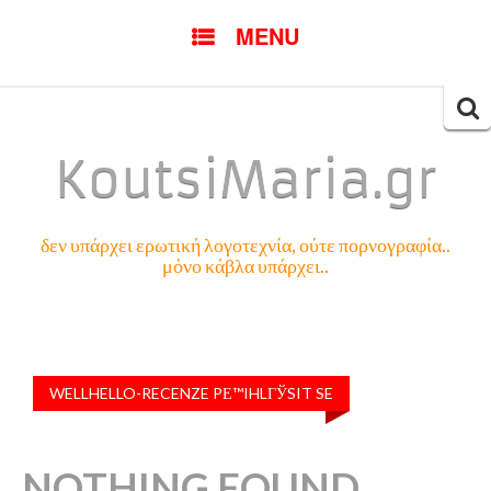
SKIP
MENU
TO
CONTENT
Searc
for:
KoutsiMaria.gr
δεν υπάρχει ερωτική λογοτεχνία, ούτε πορνογραφία..
μόνο κάβλα υπάρχει..
WELLHELLO-RECENZE PЕ™IHLГЎSIT SE
NOTHING FOUND