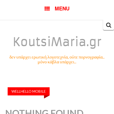
SKIP
MENU
TO
CONTENT
Searc
for:
KoutsiMaria.gr
δεν υπάρχει ερωτική λογοτεχνία, ούτε πορνογραφία..
μόνο κάβλα υπάρχει..
WELLHELLO MOBILE
NOTHING FOUND