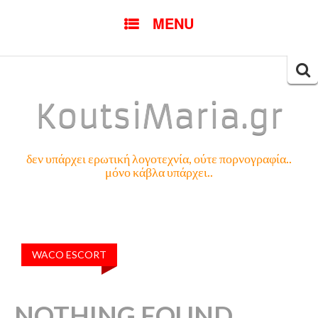
SKIP
MENU
TO
CONTENT
Searc
for:
KoutsiMaria.gr
δεν υπάρχει ερωτική λογοτεχνία, ούτε πορνογραφία..
μόνο κάβλα υπάρχει..
WACO ESCORT
NOTHING FOUND