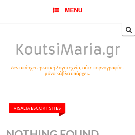
SKIP
MENU
TO
CONTENT
Searc
for:
KoutsiMaria.gr
δεν υπάρχει ερωτική λογοτεχνία, ούτε πορνογραφία..
μόνο κάβλα υπάρχει..
VISALIA ESCORT SITES
NOTHING FOUND