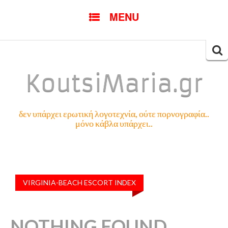
SKIP
MENU
TO
CONTENT
Searc
for:
KoutsiMaria.gr
δεν υπάρχει ερωτική λογοτεχνία, ούτε πορνογραφία..
μόνο κάβλα υπάρχει..
VIRGINIA-BEACH ESCORT INDEX
NOTHING FOUND