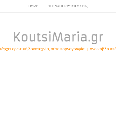
SKIP
HOME
ΤΙ ΕΙΝΑΙ Η ΚΟΥΤΣΗ ΜΑΡΙΑ;
TO
CONTENT
KoutsiMaria.gr
πάρχει ερωτική λογοτεχνία, ούτε πορνογραφία.. μόνο κάβλα υπά