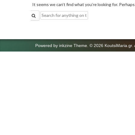
It seems we can’t find what you’re looking for. Perhaps
Search
for:
Powered by
inkzine Theme
.
© 2026 KoutsiMaria.gr. 