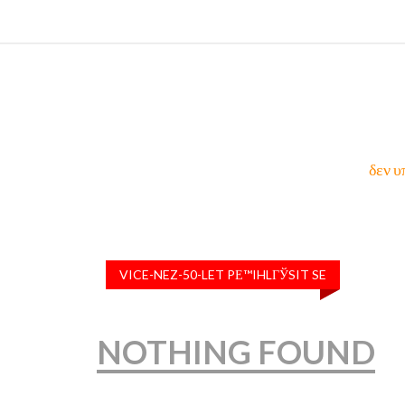
δεν υ
VICE-NEZ-50-LET PЕ™IHLГЎSIT SE
NOTHING FOUND