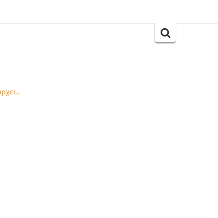
Search
for:
ρχει..