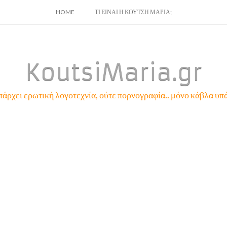
SKIP
HOME
ΤΙ ΕΙΝΑΙ Η ΚΟΥΤΣΗ ΜΑΡΙΑ;
TO
CONTENT
KoutsiMaria.gr
πάρχει ερωτική λογοτεχνία, ούτε πορνογραφία.. μόνο κάβλα υπά