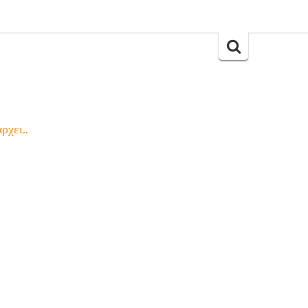
Search
for:
ρχει..