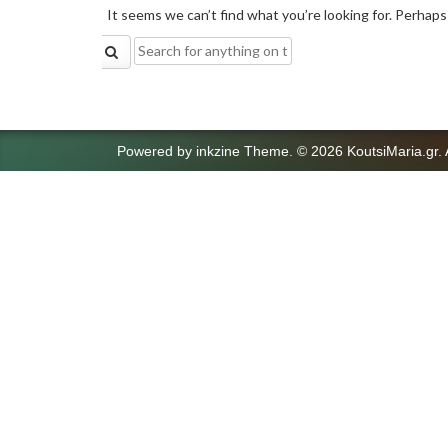
It seems we can’t find what you’re looking for. Perhaps
Search
for:
Powered by
inkzine Theme
.
© 2026 KoutsiMaria.gr. 