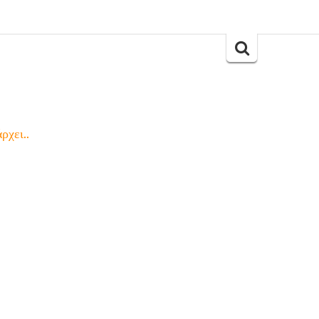
Search
for:
ρχει..