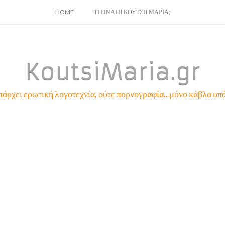
SKIP
HOME
ΤΙ ΕΙΝΑΙ Η ΚΟΥΤΣΗ ΜΑΡΙΑ;
TO
CONTENT
KoutsiMaria.gr
πάρχει ερωτική λογοτεχνία, ούτε πορνογραφία.. μόνο κάβλα υπά