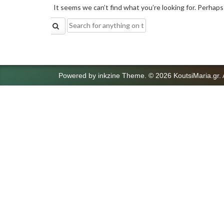
It seems we can’t find what you’re looking for. Perhaps
Search
for:
Powered by
inkzine Theme
.
© 2026 KoutsiMaria.gr. 