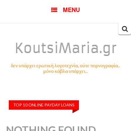
SKIP
MENU
TO
CONTENT
Searc
for:
KoutsiMaria.gr
δεν υπάρχει ερωτική λογοτεχνία, ούτε πορνογραφία..
μόνο κάβλα υπάρχει..
TOP 10 ONLINE PAYDAY LOANS
NOTHING FOUND