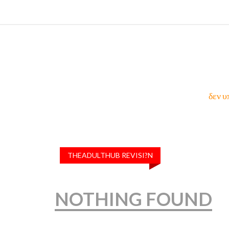
δεν υ
THEADULTHUB REVISI?N
NOTHING FOUND