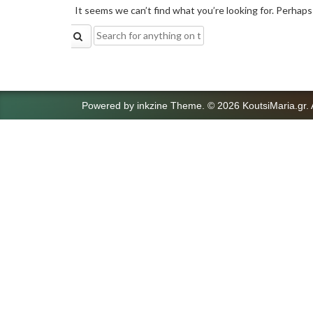
It seems we can’t find what you’re looking for. Perhaps
Search
for:
Powered by
inkzine Theme
.
© 2026 KoutsiMaria.gr. 