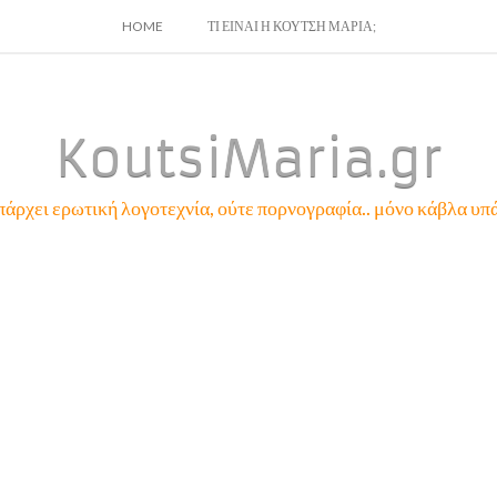
SKIP
HOME
ΤΙ ΕΙΝΑΙ Η ΚΟΥΤΣΗ ΜΑΡΙΑ;
TO
CONTENT
KoutsiMaria.gr
πάρχει ερωτική λογοτεχνία, ούτε πορνογραφία.. μόνο κάβλα υπά