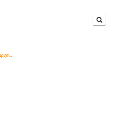
Search
for:
ρχει..