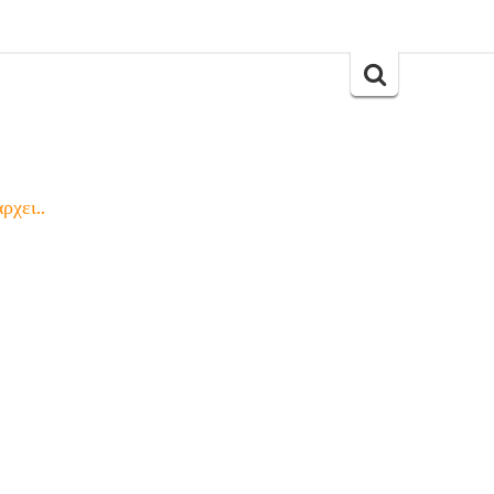
Search
for:
ρχει..