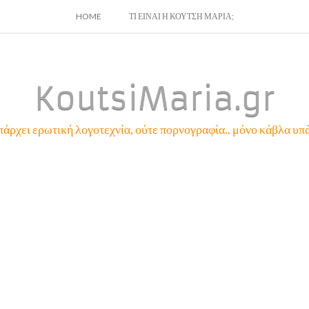
SKIP
HOME
ΤΙ ΕΙΝΑΙ Η ΚΟΥΤΣΗ ΜΑΡΙΑ;
TO
CONTENT
KoutsiMaria.gr
πάρχει ερωτική λογοτεχνία, ούτε πορνογραφία.. μόνο κάβλα υπά