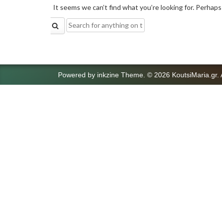
It seems we can’t find what you’re looking for. Perhaps
Search
for:
Powered by
inkzine Theme
.
© 2026 KoutsiMaria.gr. 