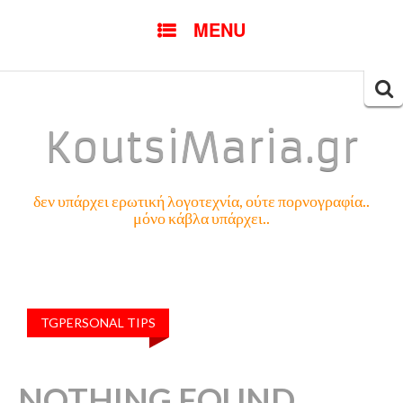
SKIP
MENU
TO
CONTENT
Searc
for:
KoutsiMaria.gr
δεν υπάρχει ερωτική λογοτεχνία, ούτε πορνογραφία..
μόνο κάβλα υπάρχει..
TGPERSONAL TIPS
NOTHING FOUND