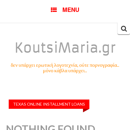
SKIP
MENU
TO
CONTENT
Searc
for:
KoutsiMaria.gr
δεν υπάρχει ερωτική λογοτεχνία, ούτε πορνογραφία..
μόνο κάβλα υπάρχει..
TEXAS ONLINE INSTALLMENT LOANS
NOTHING FOUND