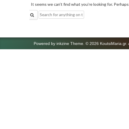
It seems we can’t find what you’re looking for. Perhaps
Search
for:
Powered by
inkzine Theme
.
© 2026 KoutsiMaria.gr. 