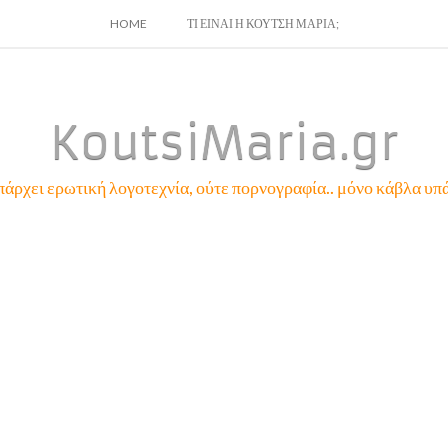
SKIP
HOME
ΤΙ ΕΙΝΑΙ Η ΚΟΥΤΣΗ ΜΑΡΙΑ;
TO
CONTENT
KoutsiMaria.gr
πάρχει ερωτική λογοτεχνία, ούτε πορνογραφία.. μόνο κάβλα υπά