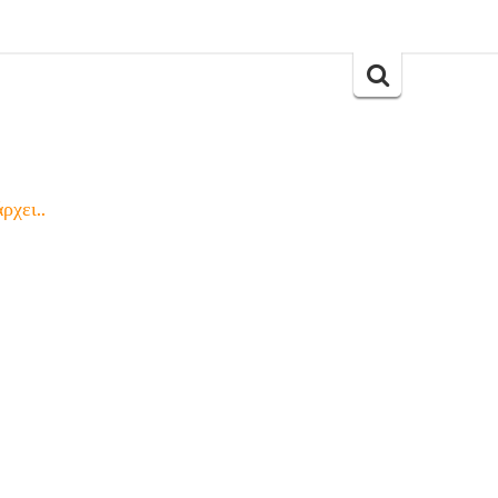
Search
for:
ρχει..