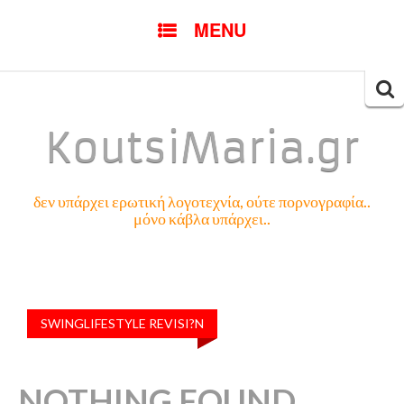
SKIP
MENU
TO
CONTENT
Searc
for:
KoutsiMaria.gr
δεν υπάρχει ερωτική λογοτεχνία, ούτε πορνογραφία..
μόνο κάβλα υπάρχει..
SWINGLIFESTYLE REVISI?N
NOTHING FOUND