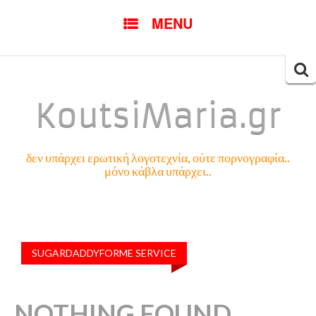
SKIP
MENU
TO
CONTENT
Searc
for:
KoutsiMaria.gr
δεν υπάρχει ερωτική λογοτεχνία, ούτε πορνογραφία..
μόνο κάβλα υπάρχει..
SUGARDADDYFORME SERVICE
NOTHING FOUND