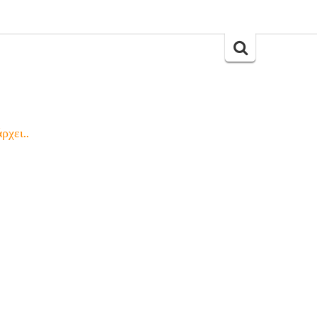
Search
for:
ρχει..