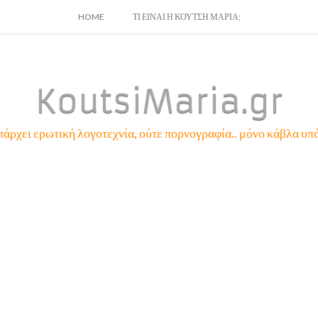
SKIP
HOME
ΤΙ ΕΙΝΑΙ Η ΚΟΥΤΣΗ ΜΑΡΙΑ;
TO
CONTENT
KoutsiMaria.gr
πάρχει ερωτική λογοτεχνία, ούτε πορνογραφία.. μόνο κάβλα υπά