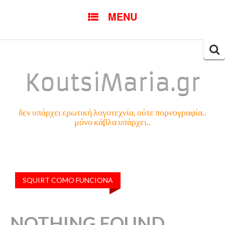
SKIP
MENU
TO
CONTENT
Searc
for:
KoutsiMaria.gr
δεν υπάρχει ερωτική λογοτεχνία, ούτε πορνογραφία..
μόνο κάβλα υπάρχει..
SQUIRT COMO FUNCIONA
NOTHING FOUND