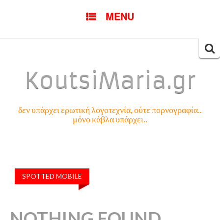
SKIP
MENU
TO
CONTENT
Searc
for:
KoutsiMaria.gr
δεν υπάρχει ερωτική λογοτεχνία, ούτε πορνογραφία..
μόνο κάβλα υπάρχει..
SPOTTED MOBILE
NOTHING FOUND