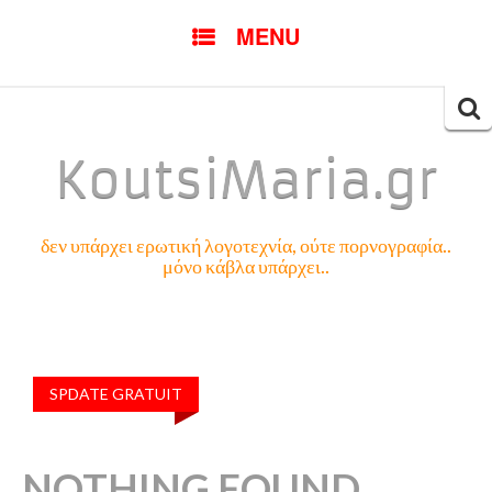
SKIP
MENU
TO
CONTENT
Searc
for:
KoutsiMaria.gr
δεν υπάρχει ερωτική λογοτεχνία, ούτε πορνογραφία..
μόνο κάβλα υπάρχει..
SPDATE GRATUIT
NOTHING FOUND