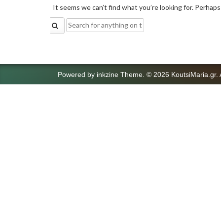
It seems we can’t find what you’re looking for. Perhaps
Search
for:
Powered by
inkzine Theme
.
© 2026 KoutsiMaria.gr. 