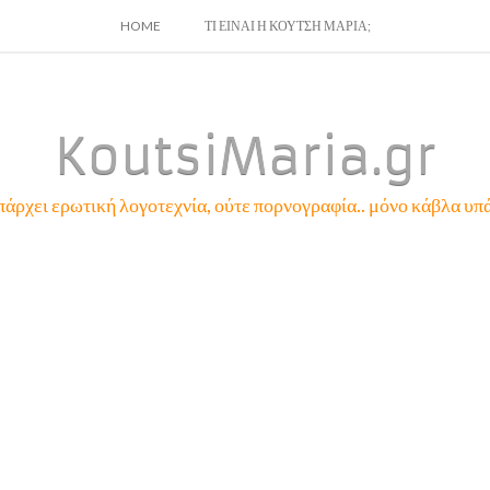
SKIP
HOME
ΤΙ ΕΙΝΑΙ Η ΚΟΥΤΣΗ ΜΑΡΙΑ;
TO
CONTENT
KoutsiMaria.gr
πάρχει ερωτική λογοτεχνία, ούτε πορνογραφία.. μόνο κάβλα υπά