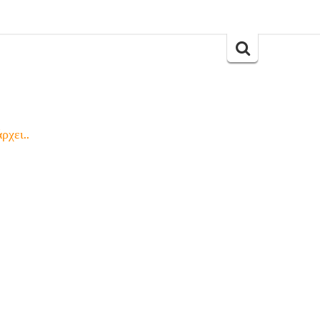
Search
for:
ρχει..