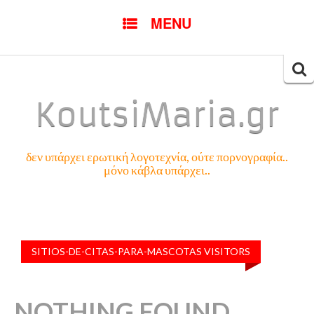
SKIP
MENU
TO
CONTENT
Searc
for:
KoutsiMaria.gr
δεν υπάρχει ερωτική λογοτεχνία, ούτε πορνογραφία..
μόνο κάβλα υπάρχει..
SITIOS-DE-CITAS-PARA-MASCOTAS VISITORS
NOTHING FOUND