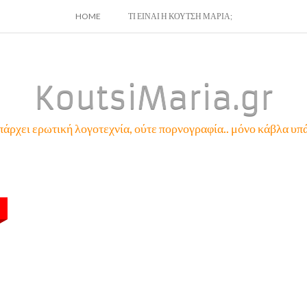
SKIP
HOME
ΤΙ ΕΙΝΑΙ Η ΚΟΥΤΣΗ ΜΑΡΙΑ;
TO
CONTENT
KoutsiMaria.gr
πάρχει ερωτική λογοτεχνία, ούτε πορνογραφία.. μόνο κάβλα υπά