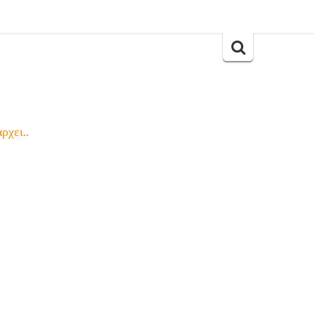
Search
for:
ρχει..