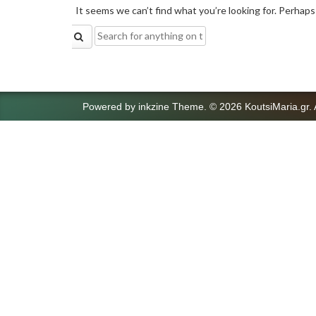
It seems we can’t find what you’re looking for. Perhaps
Search
for:
Powered by
inkzine Theme
.
© 2026 KoutsiMaria.gr. 