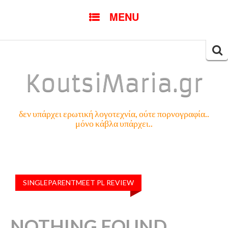
SKIP
MENU
TO
CONTENT
Searc
for:
KoutsiMaria.gr
δεν υπάρχει ερωτική λογοτεχνία, ούτε πορνογραφία..
μόνο κάβλα υπάρχει..
SINGLEPARENTMEET PL REVIEW
NOTHING FOUND