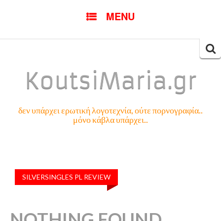
SKIP
MENU
TO
CONTENT
Searc
for:
KoutsiMaria.gr
δεν υπάρχει ερωτική λογοτεχνία, ούτε πορνογραφία..
μόνο κάβλα υπάρχει..
SILVERSINGLES PL REVIEW
NOTHING FOUND