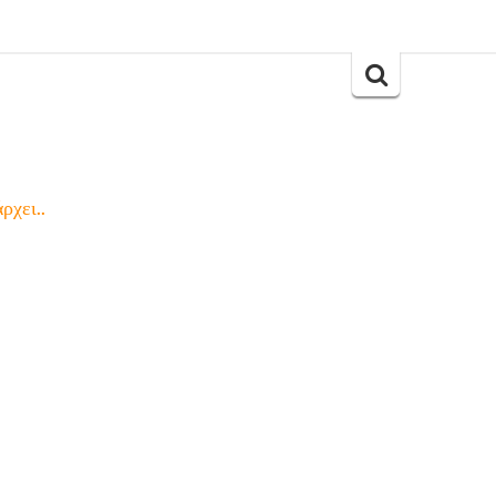
Search
for:
ρχει..