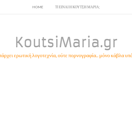
SKIP
HOME
ΤΙ ΕΙΝΑΙ Η ΚΟΥΤΣΗ ΜΑΡΙΑ;
TO
CONTENT
KoutsiMaria.gr
πάρχει ερωτική λογοτεχνία, ούτε πορνογραφία.. μόνο κάβλα υπά