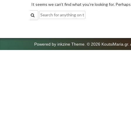
It seems we can’t find what you’re looking for. Perhaps
Search
for:
Powered by
inkzine Theme
.
© 2026 KoutsiMaria.gr. 