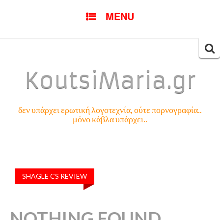
SKIP
MENU
TO
CONTENT
Searc
for:
KoutsiMaria.gr
δεν υπάρχει ερωτική λογοτεχνία, ούτε πορνογραφία..
μόνο κάβλα υπάρχει..
SHAGLE CS REVIEW
NOTHING FOUND