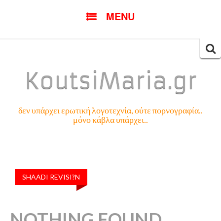
SKIP
MENU
TO
CONTENT
Searc
for:
KoutsiMaria.gr
δεν υπάρχει ερωτική λογοτεχνία, ούτε πορνογραφία..
μόνο κάβλα υπάρχει..
SHAADI REVISI?N
NOTHING FOUND