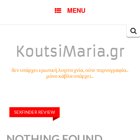
SKIP
MENU
TO
CONTENT
Searc
for:
KoutsiMaria.gr
δεν υπάρχει ερωτική λογοτεχνία, ούτε πορνογραφία..
μόνο κάβλα υπάρχει..
SEXFINDER REVIEW
NOTHING FOUND