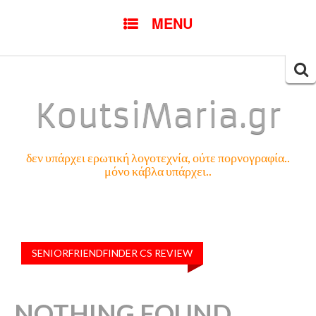
SKIP
MENU
TO
CONTENT
Searc
for:
KoutsiMaria.gr
δεν υπάρχει ερωτική λογοτεχνία, ούτε πορνογραφία..
μόνο κάβλα υπάρχει..
SENIORFRIENDFINDER CS REVIEW
NOTHING FOUND