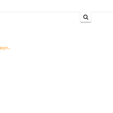
Search
for:
ρχει..