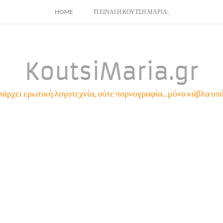
SKIP
HOME
ΤΙ ΕΙΝΑΙ Η ΚΟΥΤΣΗ ΜΑΡΙΑ;
TO
CONTENT
KoutsiMaria.gr
πάρχει ερωτική λογοτεχνία, ούτε πορνογραφία.. μόνο κάβλα υπά