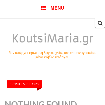
SKIP
MENU
TO
CONTENT
Searc
for:
KoutsiMaria.gr
δεν υπάρχει ερωτική λογοτεχνία, ούτε πορνογραφία..
μόνο κάβλα υπάρχει..
SCRUFF VISITORS
NOTHING FOUND