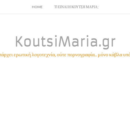
SKIP
HOME
ΤΙ ΕΙΝΑΙ Η ΚΟΥΤΣΗ ΜΑΡΙΑ;
TO
CONTENT
KoutsiMaria.gr
πάρχει ερωτική λογοτεχνία, ούτε πορνογραφία.. μόνο κάβλα υπά