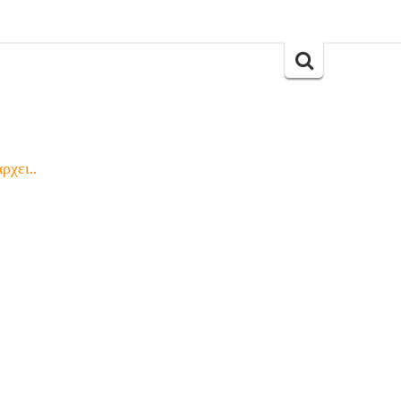
Search
for:
ρχει..