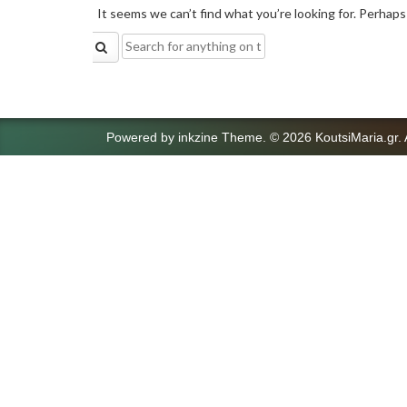
It seems we can’t find what you’re looking for. Perhaps
Search
for:
Powered by
inkzine Theme
.
© 2026 KoutsiMaria.gr. 