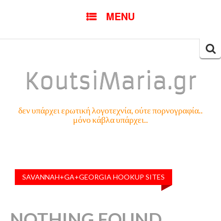
SKIP
MENU
TO
CONTENT
Searc
for:
KoutsiMaria.gr
δεν υπάρχει ερωτική λογοτεχνία, ούτε πορνογραφία..
μόνο κάβλα υπάρχει..
SAVANNAH+GA+GEORGIA HOOKUP SITES
NOTHING FOUND