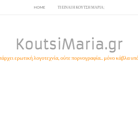
SKIP
HOME
ΤΙ ΕΙΝΑΙ Η ΚΟΥΤΣΗ ΜΑΡΙΑ;
TO
CONTENT
KoutsiMaria.gr
πάρχει ερωτική λογοτεχνία, ούτε πορνογραφία.. μόνο κάβλα υπά