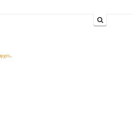
Search
for:
ρχει..