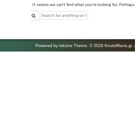
It seems we can’t find what you’re looking for. Perhaps
Search
for:
Powered by
inkzine Theme
.
© 2026 KoutsiMaria.gr. 