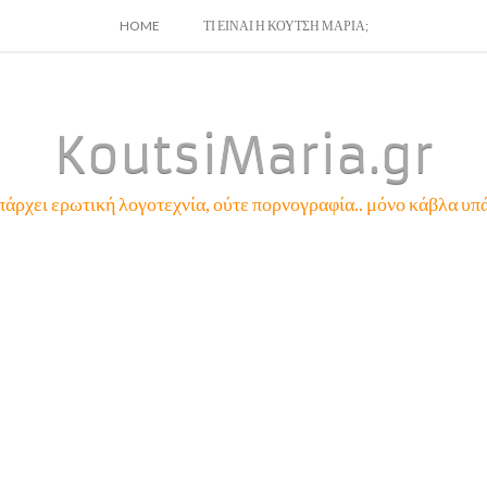
SKIP
HOME
ΤΙ ΕΙΝΑΙ Η ΚΟΥΤΣΗ ΜΑΡΙΑ;
TO
CONTENT
KoutsiMaria.gr
πάρχει ερωτική λογοτεχνία, ούτε πορνογραφία.. μόνο κάβλα υπά