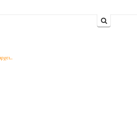
Search
for:
ρχει..