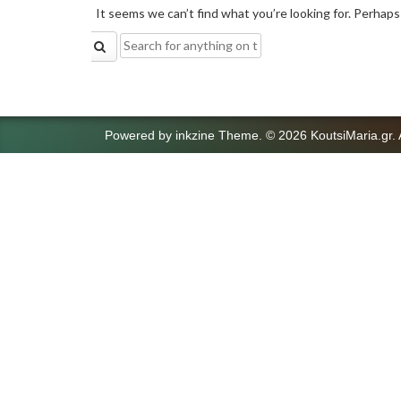
It seems we can’t find what you’re looking for. Perhaps
Search
for:
Powered by
inkzine Theme
.
© 2026 KoutsiMaria.gr. 