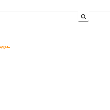
Search
for:
ρχει..