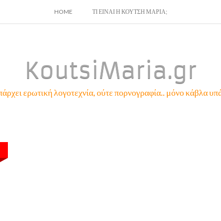
SKIP
HOME
ΤΙ ΕΙΝΑΙ Η ΚΟΥΤΣΗ ΜΑΡΙΑ;
TO
CONTENT
KoutsiMaria.gr
πάρχει ερωτική λογοτεχνία, ούτε πορνογραφία.. μόνο κάβλα υπά
E