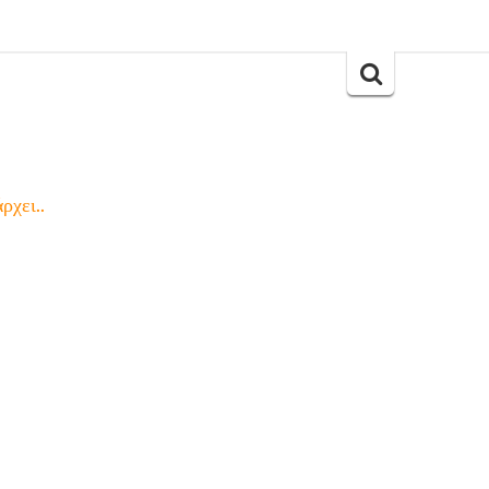
Search
for:
ρχει..