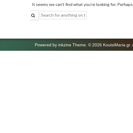
It seems we can’t find what you’re looking for. Perhaps
Search
for:
Powered by
inkzine Theme
.
© 2026 KoutsiMaria.gr. 