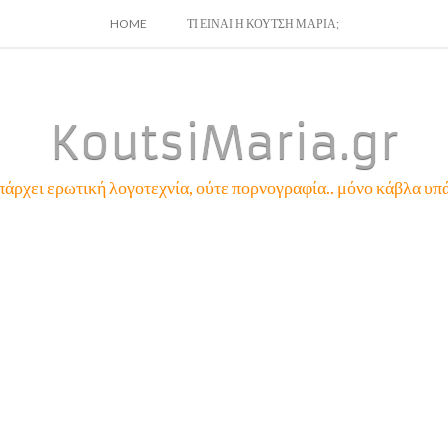
SKIP
HOME
ΤΙ ΕΙΝΑΙ Η ΚΟΥΤΣΗ ΜΑΡΙΑ;
TO
CONTENT
KoutsiMaria.gr
πάρχει ερωτική λογοτεχνία, ούτε πορνογραφία.. μόνο κάβλα υπά