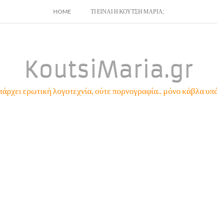
SKIP
HOME
ΤΙ ΕΙΝΑΙ Η ΚΟΥΤΣΗ ΜΑΡΙΑ;
TO
CONTENT
KoutsiMaria.gr
πάρχει ερωτική λογοτεχνία, ούτε πορνογραφία.. μόνο κάβλα υπά