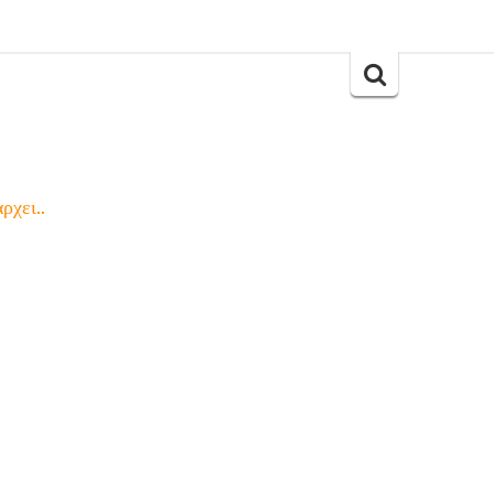
Search
for:
ρχει..