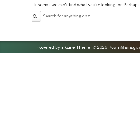
It seems we can’t find what you’re looking for. Perhaps
Search
for:
Powered by
inkzine Theme
.
© 2026 KoutsiMaria.gr. 