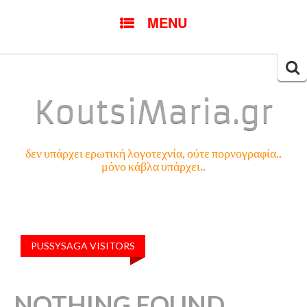
SKIP
MENU
TO
CONTENT
Searc
for:
KoutsiMaria.gr
δεν υπάρχει ερωτική λογοτεχνία, ούτε πορνογραφία..
μόνο κάβλα υπάρχει..
PUSSYSAGA VISITORS
NOTHING FOUND