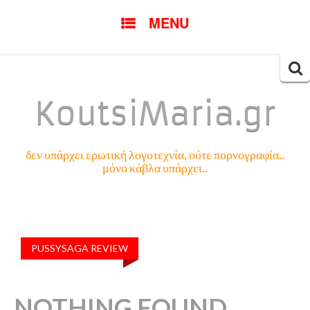
SKIP
MENU
TO
CONTENT
Searc
for:
KoutsiMaria.gr
δεν υπάρχει ερωτική λογοτεχνία, ούτε πορνογραφία..
μόνο κάβλα υπάρχει..
PUSSYSAGA REVIEW
NOTHING FOUND