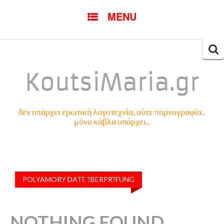
SKIP
MENU
TO
CONTENT
Searc
for:
KoutsiMaria.gr
δεν υπάρχει ερωτική λογοτεχνία, ούτε πορνογραφία..
μόνο κάβλα υπάρχει..
POLYAMORY DATE ?BERPR?FUNG
NOTHING FOUND