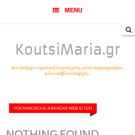
SKIP
MENU
TO
CONTENT
Searc
for:
KoutsiMaria.gr
δεν υπάρχει ερωτική λογοτεχνία, ούτε πορνογραφία..
μόνο κάβλα υπάρχει..
POLYAMOROUS-ARKADAS WEB SITESI
NOTHING FOUND