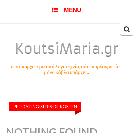
SKIP
MENU
TO
CONTENT
Searc
for:
KoutsiMaria.gr
δεν υπάρχει ερωτική λογοτεχνία, ούτε πορνογραφία..
μόνο κάβλα υπάρχει..
PET-DATING-SITES-DE KOSTEN
NOTHING FOUND