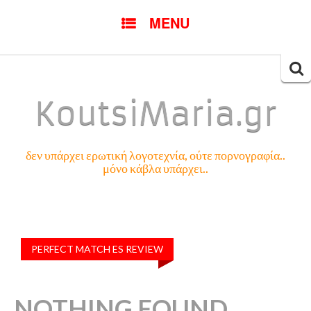
SKIP
MENU
TO
CONTENT
Searc
for:
KoutsiMaria.gr
δεν υπάρχει ερωτική λογοτεχνία, ούτε πορνογραφία..
μόνο κάβλα υπάρχει..
PERFECT MATCH ES REVIEW
NOTHING FOUND